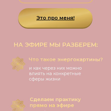
Это про меня!
НА ЭФИРЕ МЫ РАЗБЕРЕМ:
Что такое энергокартины?
и как через них можно
влиять на конкретные
сферы жизни
Сделаем практику
прямо на эфире