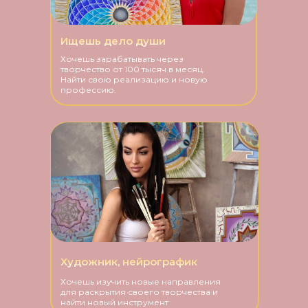
Ищешь дело души
Хочешь зарабатывать через
творчество от 100 тысяч в месяц.
Найти свою реализацию и новую
профессию.
Художник, нейрографик
Хочешь изучить новые направления
для раскрытия своего творчества и
найти новый инструмент