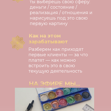
ты выберешь свою сферу:
деньги / состояние /
реализация / отношения и
нарисуешь под это свою
первую картину
Как на этом
зарабатывают
Разберем как приходят
первые клиенты — за что
платят — как можно
встроить это в свою
текущую деятельность
НА ЭФИРЕ МЫ...