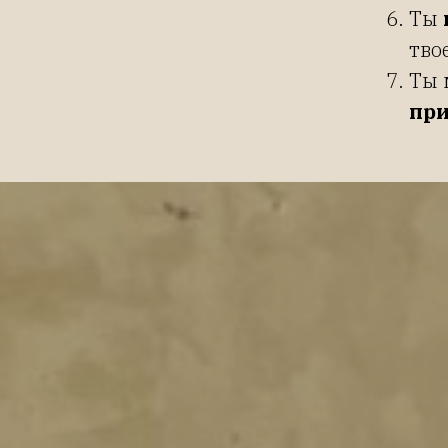
Ты
тво
Ты 
при