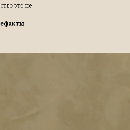
ство это не
тефакты