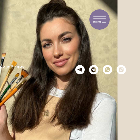
в изобилия
т