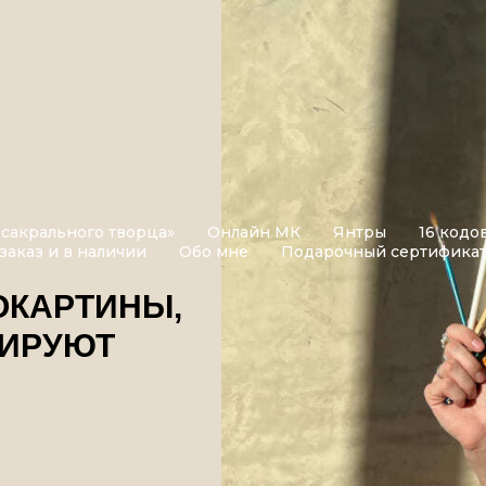
 сакрального творца»
Онлайн МК
Янтры
16 кодо
заказ и в наличии
Обо мне
Подарочный сертифика
ОКАРТИНЫ,
МИРУЮТ