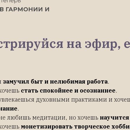
 теперь
 В ГАРМОНИИ И
трируйся на эфир, е
я
замучил быт и нелюбимая работа
.
хочешь
стать спокойнее и осознаннее
.
увлекаешься духовными практиками и хоче
нание
.
не любишь медитации, но хочешь
научится
хочешь
монетизировать творческое хобби