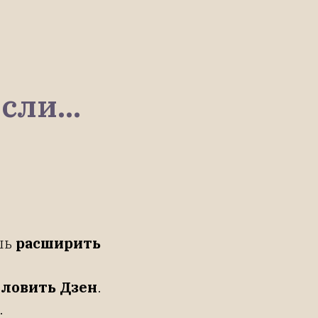
сли...
шь
расширить
 ловить Дзен
.
.